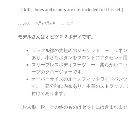
（Doll, shoes and others are not included for this set.)
𓂃.◌𓈒𓏲 𖡼.𖤣𖥧𖡼.𖤣𖥧⚘ 𓂃.◌𓈒𓏲
モデルさんはオビツ２２ボディです。
ラッフル襟の丈短めのジャケット ー リネン
あり。小さなボタンをフロントにアクセント用
スリーブレスボディスーツ ー 柔らかいニッ
ープのクロージャーです。
オーバーサイズのルースフィットワイドパンツ
す。 部分的に内布あり。本革のストラップ、
付けてあります。
（お人形、靴、その他のものはセットには含まれませ