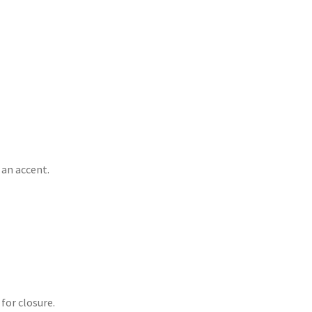
 an accent.
for closure.