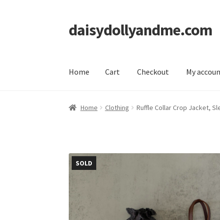
daisydollyandme.com
Skip
Skip
to
to
navigation
content
Home
Cart
Checkout
My accou
Home
Cart
Checkout
My account
Home
Clothing
Ruffle Collar Crop Jacket, S
SOLD