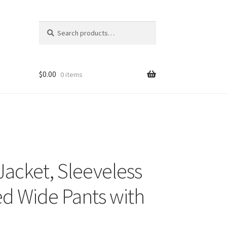
Search
Search
for:
$
0.00
0 items
 Jacket, Sleeveless
ed Wide Pants with