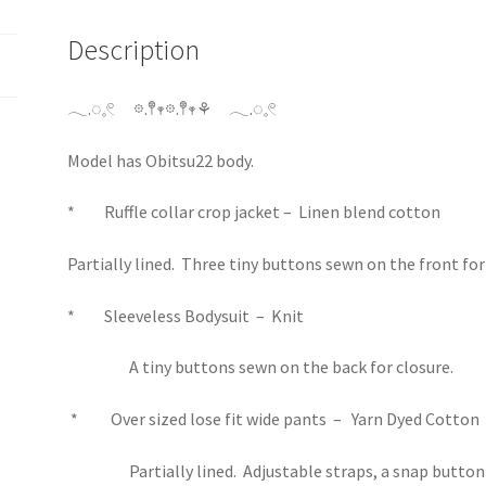
Description
𓂃.◌𓈒𓏲 𖡼.𖤣𖥧𖡼.𖤣𖥧⚘ 𓂃.◌𓈒𓏲
Model has Obitsu22 body.
* Ruffle collar crop jacket – Linen blend cotton
Partially lined. Three tiny buttons sewn on the front for
*
Sleeveless Bodysuit –
Knit
A
tiny buttons sewn on the back for closure.
*
Over sized lose fit wide pants –
Yarn Dyed Cotton
Partially lined.
Adjustable straps, a snap button 