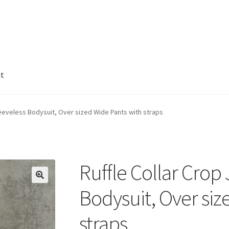
nt
leeveless Bodysuit, Over sized Wide Pants with straps
Ruffle Collar Crop
🔍
Bodysuit, Over siz
straps