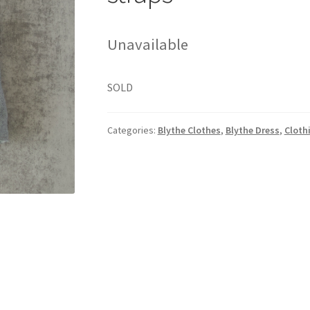
Unavailable
SOLD
Categories:
Blythe Clothes
,
Blythe Dress
,
Cloth