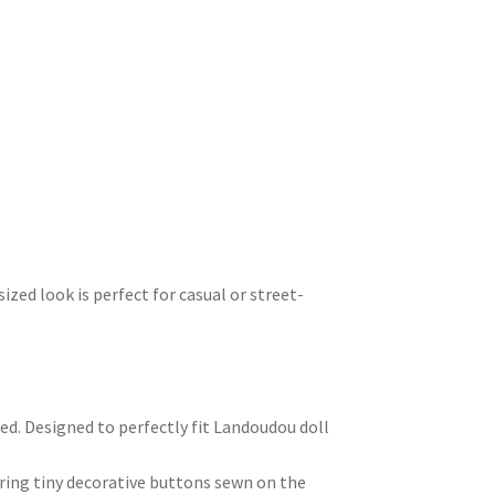
rsized look is perfect for casual or street-
ed. Designed to perfectly fit Landoudou doll
ing tiny decorative buttons sewn on the