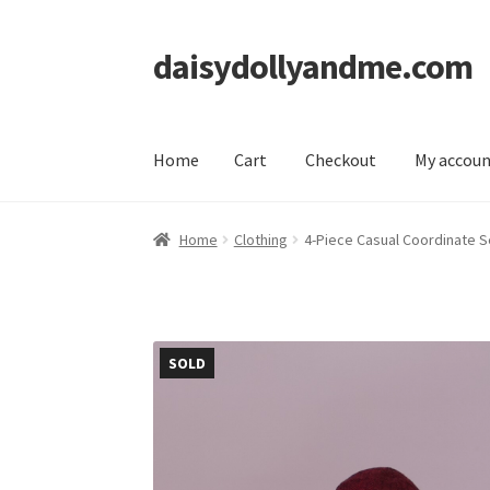
daisydollyandme.com
Skip
Skip
to
to
navigation
content
Home
Cart
Checkout
My accou
Home
Cart
Checkout
My account
Home
Clothing
4-Piece Casual Coordinate Se
SOLD