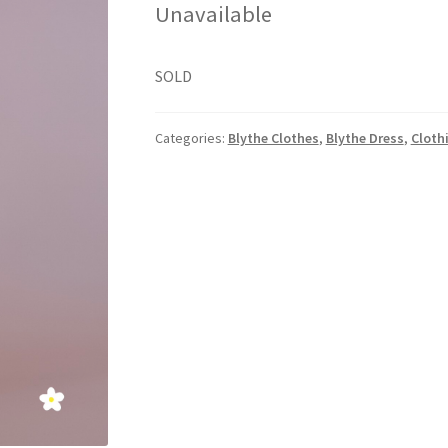
Unavailable
SOLD
Categories:
Blythe Clothes
,
Blythe Dress
,
Cloth