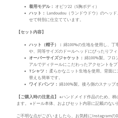
着用モデル：
オビツ22（S胸ボディ）
ハット：
Landoudou（ランドウドウ）のヘ
せて特別に仕立てています。
【セット内容】
ハット（帽子）：
綿100%の生地を使用し、丁寧
や、同等サイズのドールヘッドにぴったりフィ
オーバーサイズジャケット：
綿100%製。フ
アルでディテールにこだわったアクセントをプ
Tシャツ：
柔らかなニット生地を使用。背面に
替えも簡単です。
ワイドパンツ：
綿100%製。後ろ側のスナッ
【ご購入時の注意点】
※ハンドメイド作品のため、柄
ます。 ※ドール本体、およびセット内容に記載のな
ご不明な点がございましたら、お気軽にInstagra