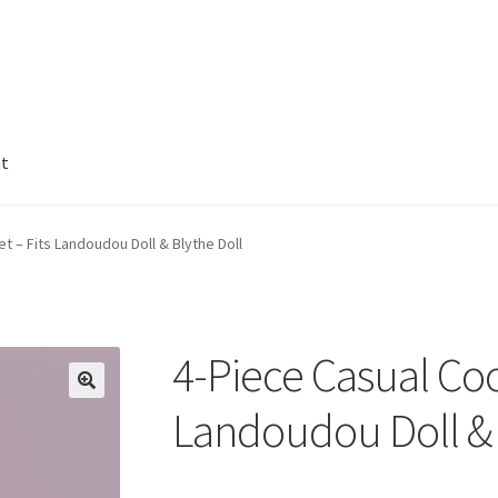
nt
t – Fits Landoudou Doll & Blythe Doll
4-Piece Casual Coo
🔍
Landoudou Doll & 