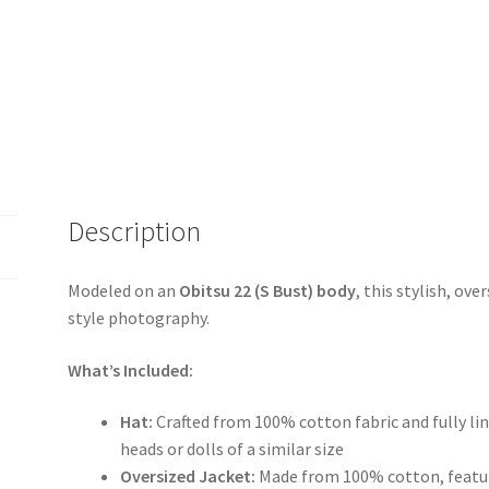
Description
Modeled on an
Obitsu 22 (S Bust) body
, this stylish, ove
style photography.
What’s Included:
Hat:
Crafted from 100% cotton fabric and fully lin
heads or dolls of a similar size
Oversized Jacket:
Made from 100% cotton, featur