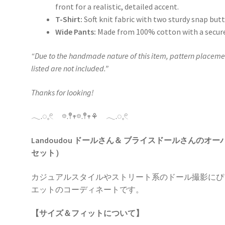
front for a realistic, detailed accent.
T-Shirt:
Soft knit fabric with two sturdy snap but
Wide Pants:
Made from 100% cotton with a secure 
“Due to the handmade nature of this item, pattern placement
listed are not included.”
Thanks for looking!
𓂃.◌𓈒𓏲 𖡼.𖤣𖥧𖡼.𖤣𖥧⚘ 𓂃.◌𓈒𓏲
Landoudou ドールさん＆ ブライスドールさんの
セット）
カジュアルスタイルやストリート系のドール撮影にぴ
エットのコーディネートです。
【サイズ＆フィットについて】