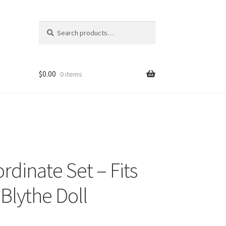
Search
Search
for:
$
0.00
0 items
rdinate Set – Fits
Blythe Doll