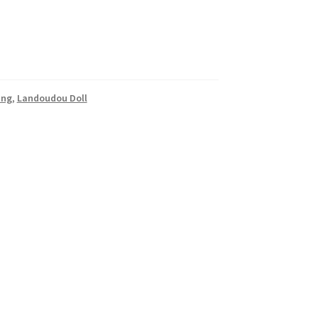
ing
,
Landoudou Doll